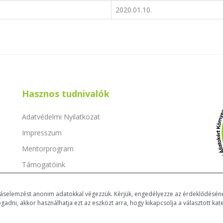
2020.01.10.
Hasznos tudnivalók
Adatvédelmi Nyilatkozat
Impresszum
Mentorprogram
Támogatóink
Dokumentumok
atáselemzést anonim adatokkal végezzük. Kérjük, engedélyezze az érdeklődéséne
ni, akkor használhatja ezt az eszközt arra, hogy kikapcsolja a választott kate