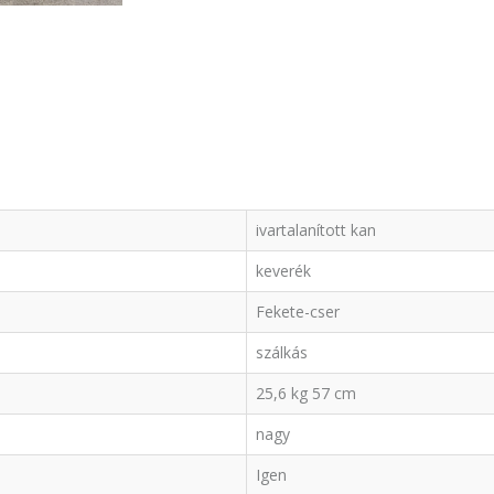
ivartalanított kan
keverék
Fekete-cser
szálkás
25,6 kg 57 cm
nagy
Igen