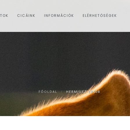
ATOK
CICÁINK
INFORMÁCIÓK
ELÉRHETŐSÉGEK
FŐOLDAL
/
HERMIUSZ-EB608