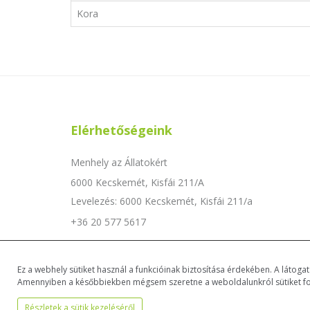
Kora
Elérhetőségeink
Menhely az Állatokért
6000 Kecskemét, Kisfái 211/A
Levelezés: 6000 Kecskemét, Kisfái 211/a
+36 20 577 5617
info@menhely.eu
Örökbefogadás: +36 70 198 2727
Ez a webhely sütiket használ a funkcióinak biztosítása érdekében. A látog
Amennyiben a későbbiekben mégsem szeretne a weboldalunkról sütiket fogad
Részletek a sütik kezeléséről