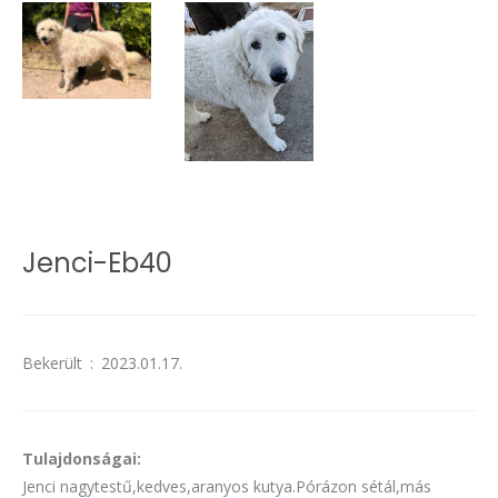
Jenci-Eb40
Bekerült
:
2023.01.17.
Tulajdonságai:
Jenci nagytestű,kedves,aranyos kutya.Pórázon sétál,más