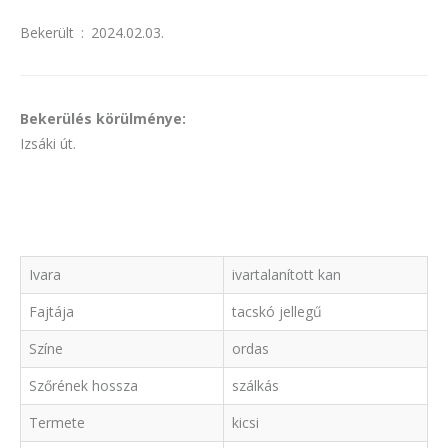
Bekerült
:
2024.02.03.
Bekerülés körülménye:
Izsáki út.
Ivara
ivartalanított kan
Fajtája
tacskó jellegű
Színe
ordas
Szőrének hossza
szálkás
Termete
kicsi