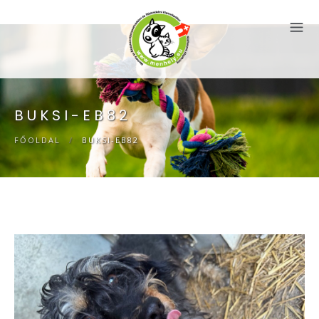
BUKSI-EB82
FŐOLDAL
/
BUKSI-EB82