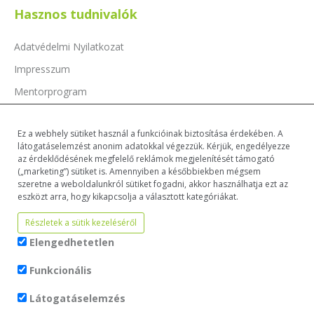
Hasznos tudnivalók
Adatvédelmi Nyilatkozat
Impresszum
Mentorprogram
Támogatóink
Ez a webhely sütiket használ a funkcióinak biztosítása érdekében. A
Dokumentumok
látogatáselemzést anonim adatokkal végezzük. Kérjük, engedélyezze
az érdeklődésének megfelelő reklámok megjelenítését támogató
(„marketing”) sütiket is. Amennyiben a későbbiekben mégsem
szeretne a weboldalunkról sütiket fogadni, akkor használhatja ezt az
eszközt arra, hogy kikapcsolja a választott kategóriákat.
Részletek a sütik kezeléséről
Elengedhetetlen
Funkcionális
Látogatáselemzés