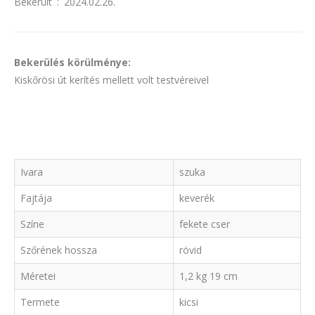
Bekerült
:
2024.02.26.
Bekerülés körülménye:
Kiskőrösi út kerítés mellett volt testvéreivel
Ivara
szuka
Fajtája
keverék
Színe
fekete cser
Szőrének hossza
rövid
Méretei
1,2 kg 19 cm
Termete
kicsi