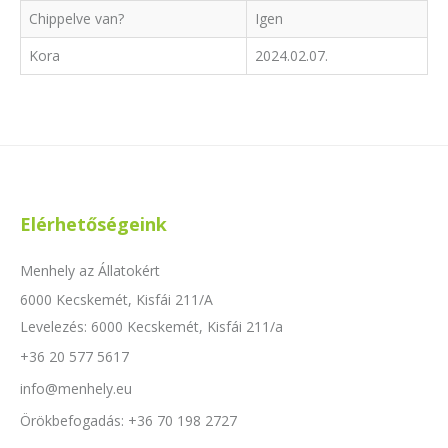
Chippelve van?
Igen
Kora
2024.02.07.
Elérhetőségeink
Menhely az Állatokért
6000 Kecskemét, Kisfái 211/A
Levelezés: 6000 Kecskemét, Kisfái 211/a
+36 20 577 5617
info@menhely.eu
Örökbefogadás: +36 70 198 2727