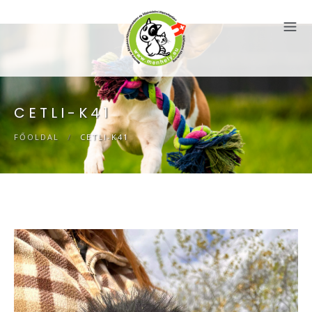
CETLI-K41
FŐOLDAL
/
CETLI-K41