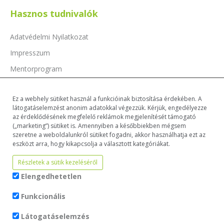
Hasznos tudnivalók
Adatvédelmi Nyilatkozat
Impresszum
Mentorprogram
Támogatóink
Ez a webhely sütiket használ a funkcióinak biztosítása érdekében. A
Dokumentumok
látogatáselemzést anonim adatokkal végezzük. Kérjük, engedélyezze
az érdeklődésének megfelelő reklámok megjelenítését támogató
(„marketing”) sütiket is. Amennyiben a későbbiekben mégsem
szeretne a weboldalunkról sütiket fogadni, akkor használhatja ezt az
eszközt arra, hogy kikapcsolja a választott kategóriákat.
Részletek a sütik kezeléséről
Elengedhetetlen
Funkcionális
Látogatáselemzés