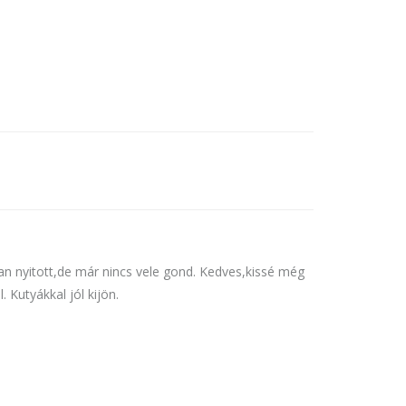
san nyitott,de már nincs vele gond. Kedves,kissé még
 Kutyákkal jól kijön.