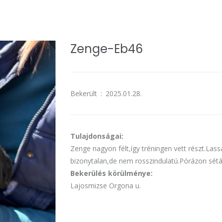
Zenge-Eb46
Bekerült
:
2025.01.28.
Tulajdonságai:
Zenge nagyon félt,így tréningen vett részt.Las
bizonytalan,de nem rosszindulatú.Pórázon sétál.
Bekerülés körülménye:
Lajosmizse Orgona u.