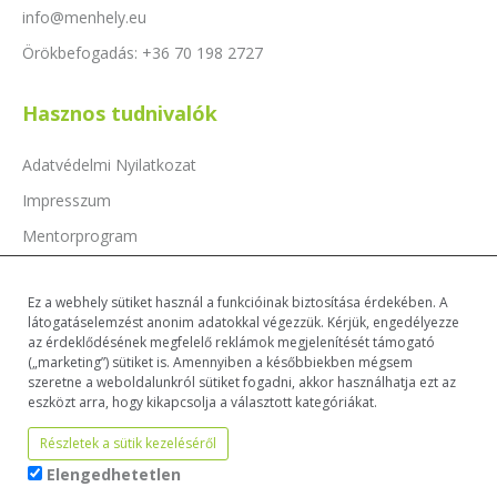
info@menhely.eu
Örökbefogadás: +36 70 198 2727
Hasznos tudnivalók
Adatvédelmi Nyilatkozat
Impresszum
Mentorprogram
Támogatóink
Ez a webhely sütiket használ a funkcióinak biztosítása érdekében. A
Dokumentumok
látogatáselemzést anonim adatokkal végezzük. Kérjük, engedélyezze
az érdeklődésének megfelelő reklámok megjelenítését támogató
(„marketing”) sütiket is. Amennyiben a későbbiekben mégsem
szeretne a weboldalunkról sütiket fogadni, akkor használhatja ezt az
eszközt arra, hogy kikapcsolja a választott kategóriákat.
Részletek a sütik kezeléséről
Elengedhetetlen