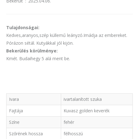
Bekerült
:
2025.04.06.
Tulajdonságai:
Kedves,aranyos,szép küllemű leányzó.Imádja az embereket.
Pórázon sétál. Kutyákkal jól kijön.
Bekerülés körülménye:
Kmét. Budaihegy 5 alá ment be.
Ivara
ivartalanított szuka
Fajtája
Kuvasz golden keverék
Színe
fehér
Szőrének hossza
félhosszú