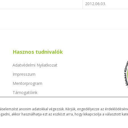
2012.06.03.
Hasznos tudnivalók
Adatvédelmi Nyilatkozat
Impresszum
Mentorprogram
Támogatóink
Dokumentumok
atáselemzést anonim adatokkal végezzük. Kérjük, engedélyezze az érdeklődéséne
ni, akkor használhatja ezt az eszközt arra, hogy kikapcsolja a választott kate