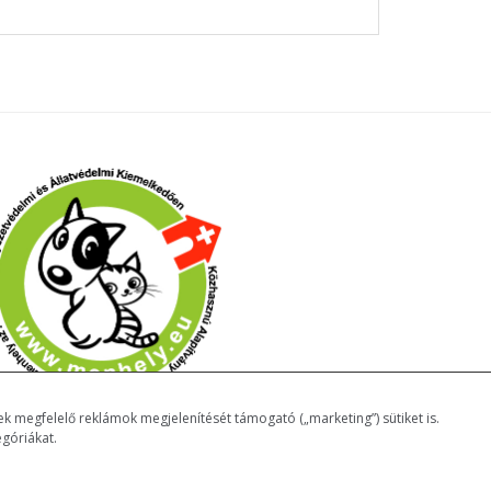
k megfelelő reklámok megjelenítését támogató („marketing”) sütiket is.
góriákat.