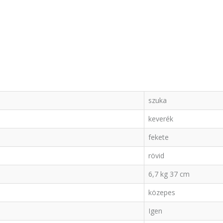
szuka
keverék
fekete
rövid
6,7 kg 37 cm
közepes
Igen