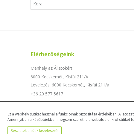
Kora
Elérhetőségeink
Menhely az Állatokért
6000 Kecskemét, Kisfái 211/A
Levelezés: 6000 Kecskemét, Kisfái 211/a
+36 20 577 5617
info@menhely.eu
Örökbefogadás: +36 70 198 2727
Ez a webhely sütiket használ a funkcióinak biztosítása érdekében. A látog
Amennyiben a későbbiekben mégsem szeretne a weboldalunkról sütiket fogad
Részletek a sütik kezeléséről