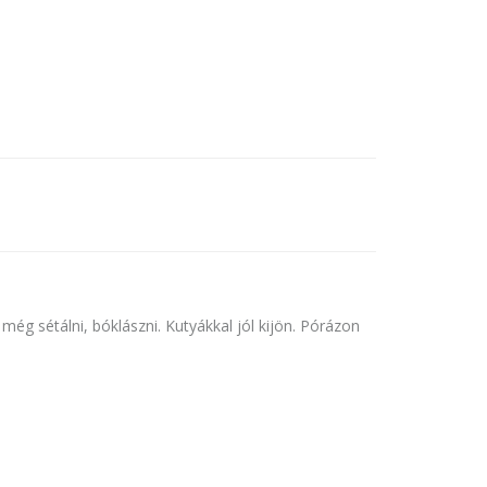
ég sétálni, bóklászni. Kutyákkal jól kijön. Pórázon