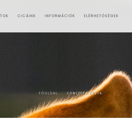
ATOK
CICÁINK
INFORMÁCIÓK
ELÉRHETŐSÉGEK
FŐOLDAL
/
CONCHITA-EB216