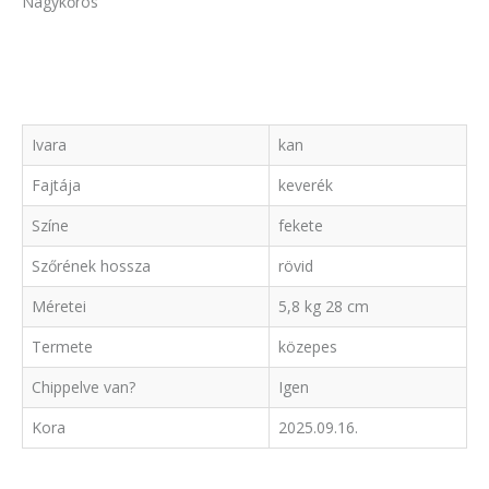
Nagykőrös
Ivara
kan
Fajtája
keverék
Színe
fekete
Szőrének hossza
rövid
Méretei
5,8 kg 28 cm
Termete
közepes
Chippelve van?
Igen
Kora
2025.09.16.