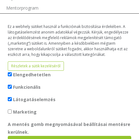
Mentorprogram
Támogatóink
Ez a webhely sütiket használ a funkcióinak biztosítása érdekében. A
Dokumentumok
látogatáselemzést anonim adatokkal végezzük. Kérjük, engedélyezze
az érdeklődésének megfelelő reklámok megjelenítését támogató
(„marketing”) sütiket is. Amennyiben a későbbiekben mégsem
szeretne a weboldalunkról sütiket fogadni, akkor használhatja ezt az
eszközt arra, hogy kikapcsolja a választott kategóriákat.
Részletek a sütik kezeléséről
Elengedhetetlen
Funkcionális
Látogatáselemzés
Marketing
© 2026 - Menhely az Állatokért - All Rights Reserved. Development by
A mentés gomb megnyomásával beállításai mentésre
kerülnek.
QueSoft
in association with AB holding